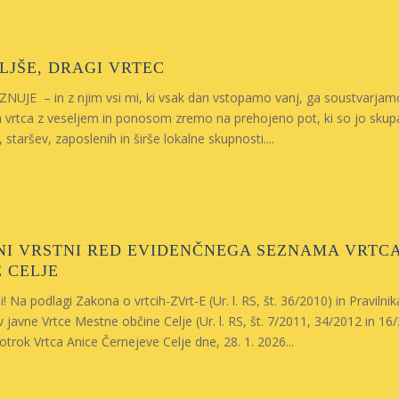
LJŠE, DRAGI VRTEC
UJE – in z njim vsi mi, ki vsak dan vstopamo vanj, ga soustvarjamo
a vrtca z veseljem in ponosom zremo na prehojeno pot, ki so jo skup
 staršev, zaposlenih in širše lokalne skupnosti....
I VRSTNI RED EVIDENČNEGA SEZNAMA VRTCA
 CELJE
! Na podlagi Zakona o vrtcih-ZVrt-E (Ur. l. RS, št. 36/2010) in Praviln
 javne Vrtce Mestne občine Celje (Ur. l. RS, št. 7/2011, 34/2012 in 16
otrok Vrtca Anice Černejeve Celje dne, 28. 1. 2026...