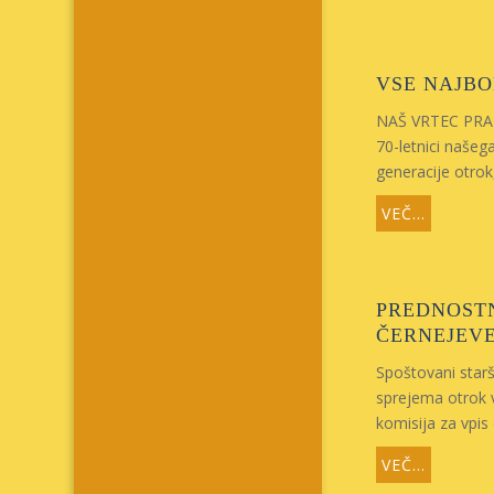
VSE NAJBO
NAŠ VRTEC PRAZN
70-letnici našeg
generacije otrok,
VEČ...
PREDNOSTN
ČERNEJEVE
Spoštovani starši
sprejema otrok v
komisija za vpis 
VEČ...