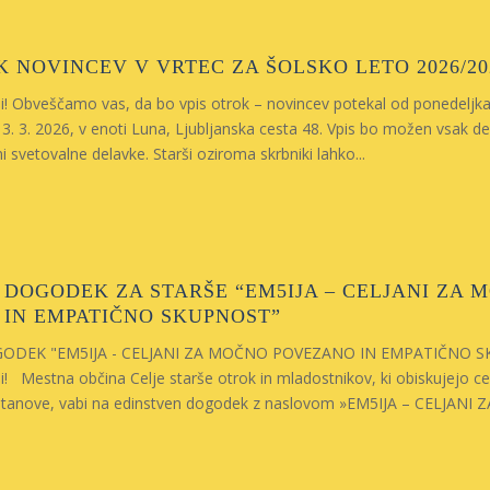
K NOVINCEV V VRTEC ZA ŠOLSKO LETO 2026/20
i! Obveščamo vas, da bo vpis otrok – novincev potekal od ponedeljka,
13. 3. 2026, v enoti Luna, Ljubljanska cesta 48. Vpis bo možen vsak de
i svetovalne delavke. Starši oziroma skrbniki lahko...
 DOGODEK ZA STARŠE “EM5IJA – CELJANI ZA 
IN EMPATIČNO SKUPNOST”
GODEK "EM5IJA - CELJANI ZA MOČNO POVEZANO IN EMPATIČNO 
i! Mestna občina Celje starše otrok in mladostnikov, ki obiskujejo ce
stanove, vabi na edinstven dogodek z naslovom »EM5IJA – CELJANI ZA