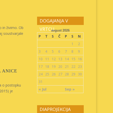
DOGAJANJA V
 in živimo. Ob
VRTCU
avgust 2026
aj soustvarjale
P
T
S
Č
P
S
N
1
2
3
4
5
6
7
8
9
10
11
12
13
14
15
16
17
18
19
20
21
22
23
 ANICE
24
25
26
27
28
29
30
31
ika o postopku
« Jul
Sep »
/2015) je
DIAPROJEKCIJA