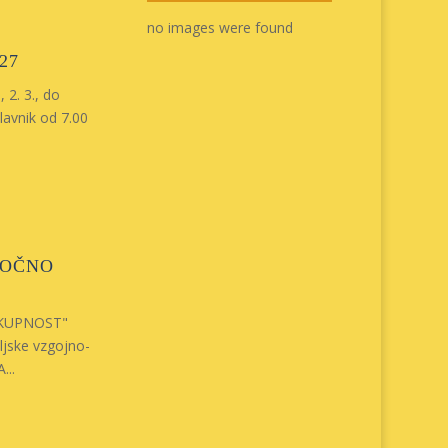
no images were found
27
 2. 3., do
lavnik od 7.00
MOČNO
SKUPNOST"
ljske vzgojno-
...