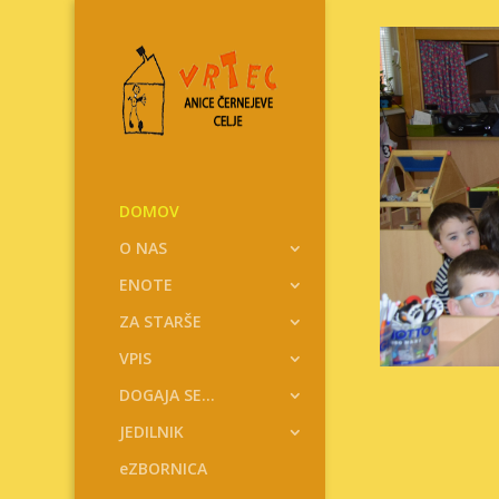
Skoči
na
vsebino
DOMOV
O NAS
ENOTE
ZA STARŠE
VPIS
DOGAJA SE…
JEDILNIK
eZBORNICA