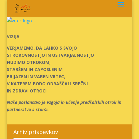
Skoči
na
vsebino
VIZIJA
VERJAMEMO, DA LAHKO S SVOJO
STROKOVNOSTJO IN USTVARJALNOSTJO
NUDIMO OTROKOM,
STARŠEM IN ZAPOSLENIM
PRIJAZEN IN VAREN VRTEC,
V KATEREM BODO ODRAŠČALI SREČNI
IN ZDRAVI OTROCI
Naše poslanstvo je vzgoja in učenje predšolskih otrok in
partnerstvo s starši.
Arhiv prispevkov