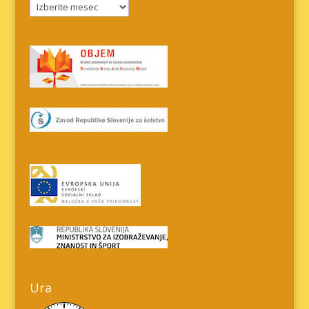
Arhiv
prispevkov
Ura