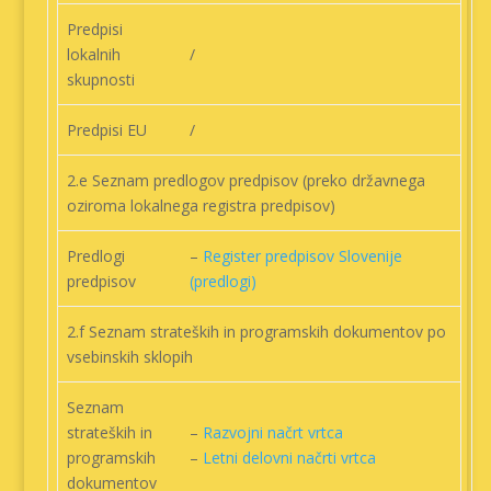
Predpisi
lokalnih
/
skupnosti
Predpisi EU
/
2.e Seznam predlogov predpisov (preko državnega
oziroma lokalnega registra predpisov)
Predlogi
–
Register predpisov Slovenije
predpisov
(predlogi)
2.f Seznam strateških in programskih dokumentov po
vsebinskih sklopih
Seznam
strateških in
–
Razvojni načrt vrtca
programskih
–
Letni delovni načrti vrtca
dokumentov