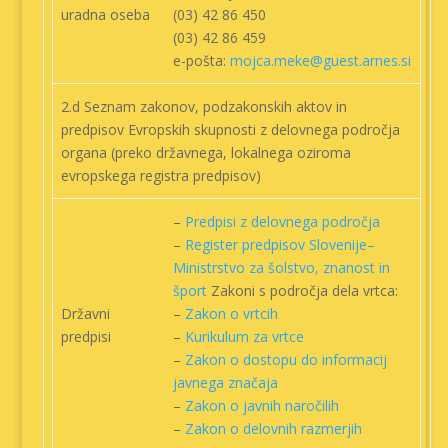
uradna oseba
(03) 42 86 450
(03) 42 86 459
e-pošta:
mojca.meke@guest.arnes.si
2.d Seznam zakonov, podzakonskih aktov in
predpisov Evropskih skupnosti z delovnega področja
organa (preko državnega, lokalnega oziroma
evropskega registra predpisov)
–
Predpisi z delovnega področja
–
Register predpisov Slovenije
–
Ministrstvo za šolstvo, znanost in
šport
Zakoni s področja dela vrtca:
Državni
–
Zakon o vrtcih
predpisi
–
Kurikulum za vrtce
–
Zakon o dostopu do informacij
javnega značaja
–
Zakon o javnih naročilih
–
Zakon o delovnih razmerjih