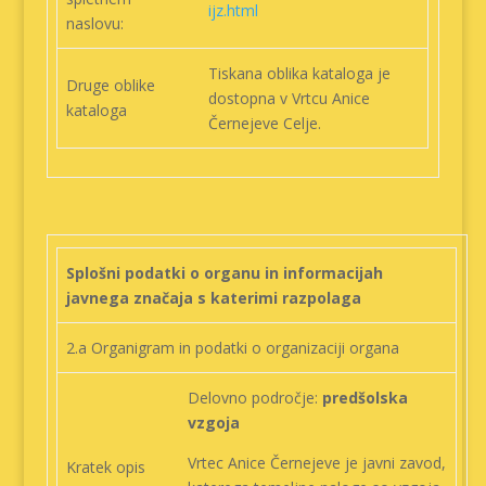
ijz.html
naslovu:
Tiskana oblika kataloga je
Druge oblike
dostopna v Vrtcu Anice
kataloga
Černejeve Celje.
Splošni podatki o organu in informacijah
javnega značaja s katerimi razpolaga
2.a Organigram in podatki o organizaciji organa
Delovno področje:
predšolska
vzgoja
Vrtec Anice Černejeve je javni zavod,
Kratek opis