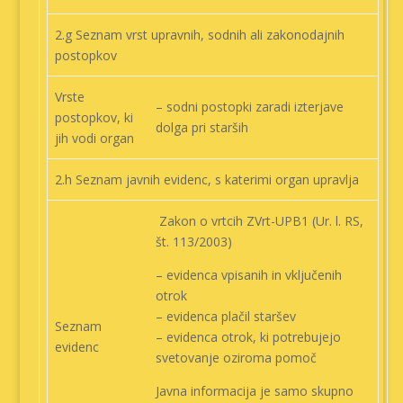
2.g Seznam vrst upravnih, sodnih ali zakonodajnih
postopkov
Vrste
– sodni postopki zaradi izterjave
postopkov, ki
dolga pri starših
jih vodi organ
2.h Seznam javnih evidenc, s katerimi organ upravlja
Zakon o vrtcih ZVrt-UPB1 (Ur. l. RS,
št. 113/2003)
– evidenca vpisanih in vključenih
otrok
– evidenca plačil staršev
Seznam
– evidenca otrok, ki potrebujejo
evidenc
svetovanje oziroma pomoč
Javna informacija je samo skupno