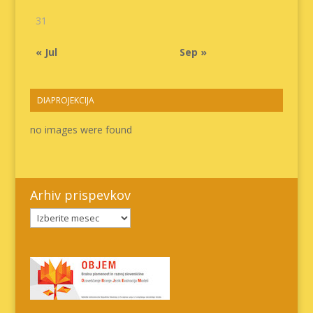
31
« Jul
Sep »
DIAPROJEKCIJA
no images were found
Arhiv prispevkov
Arhiv
prispevkov