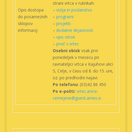
strani vrtca v rubrikah:
Opis dostopa
–
vizija in poslanstvo
do posameznih
–
programi
sklopov
–
projekti
informacij:
–
dodatne dejavnosti
–
vpis otrok
–
prvič v vrtec
Osebni obisk
vsak prvi
ponedeljek v mesecu pri
ravnateljici vrtca v Kajuhovi ulici
5, Celje, v času od 8. do 15. ure,
oz. po predhodni najavi.
Po telefonu
: (03)42 86 450
Po e-pošti:
vrtec.anice-
cernejeve@guest.arnes.si