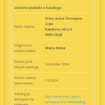
Osnovni podatki o katalogu
Vrtec Anice Černejeve
Celje
Naziv organa:
Kajuhova ulica 5
3000 CELJE
Odgovorna
Mojca Meke
uradna oseba:
Datum prve
December 2004
objave kataloga:
Datum zadnje
5.9.2024
spremembe:
Katalog je
http://www.vrtec-anice-
dostopen na
cernejeve.si/o-nas/katalog-
spletnem