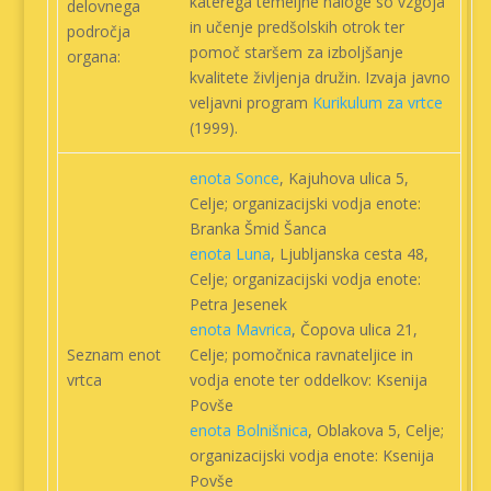
katerega temeljne naloge so vzgoja
delovnega
in učenje predšolskih otrok ter
področja
pomoč staršem za izboljšanje
organa:
kvalitete življenja družin. Izvaja javno
veljavni program
Kurikulum za vrtce
(1999).
enota Sonce
, Kajuhova ulica 5,
Celje; organizacijski vodja enote:
Branka Šmid Šanca
enota Luna
, Ljubljanska cesta 48,
Celje; organizacijski vodja enote:
Petra Jesenek
enota Mavrica
, Čopova ulica 21,
Seznam enot
Celje; pomočnica ravnateljice in
vrtca
vodja enote ter oddelkov: Ksenija
Povše
enota Bolnišnica
, Oblakova 5, Celje;
organizacijski vodja enote: Ksenija
Povše