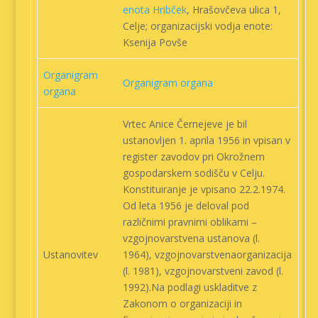
enota Hribček
, Hrašovčeva ulica 1,
Celje; organizacijski vodja enote:
Ksenija Povše
Organigram
Organigram organa
organa
Vrtec Anice Černejeve je bil
ustanovljen 1. aprila 1956 in vpisan v
register zavodov pri Okrožnem
gospodarskem sodišču v Celju.
Konstituiranje je vpisano 22.2.1974.
Od leta 1956 je deloval pod
različnimi pravnimi oblikami –
vzgojnovarstvena ustanova (l.
Ustanovitev
1964), vzgojnovarstvenaorganizacija
(l. 1981), vzgojnovarstveni zavod (l.
1992).Na podlagi uskladitve z
Zakonom o organizaciji in