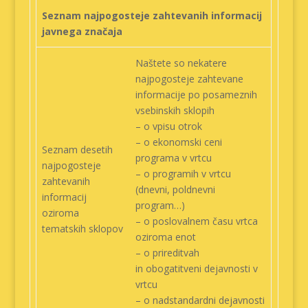
Seznam najpogosteje zahtevanih informacij
javnega značaja
Naštete so nekatere
najpogosteje zahtevane
informacije po posameznih
vsebinskih sklopih
– o vpisu otrok
– o ekonomski ceni
Seznam desetih
programa v vrtcu
najpogosteje
– o programih v vrtcu
zahtevanih
(dnevni, poldnevni
informacij
program…)
oziroma
– o poslovalnem času vrtca
tematskih sklopov
oziroma enot
– o prireditvah
in obogatitveni dejavnosti v
vrtcu
– o nadstandardni dejavnosti