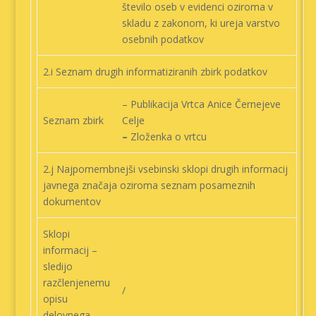
število oseb v evidenci oziroma v
skladu z zakonom, ki ureja varstvo
osebnih podatkov
2.i Seznam drugih informatiziranih zbirk podatkov
– Publikacija Vrtca Anice Černejeve
Seznam zbirk
Celje
–
Zloženka o vrtcu
2.j Najpomembnejši vsebinski sklopi drugih informacij
javnega značaja oziroma seznam posameznih
dokumentov
Sklopi
informacij –
sledijo
razčlenjenemu
/
opisu
delovnega