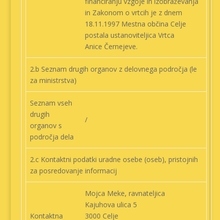
financiranju vzgoje in izobraževanja
in Zakonom o vrtcih je z dnem
18.11.1997 Mestna občina Celje
postala ustanoviteljica Vrtca
Anice Černejeve.
2.b Seznam drugih organov z delovnega področja (le
za ministrstva)
Seznam vseh
drugih
/
organov s
področja dela
2.c Kontaktni podatki uradne osebe (oseb), pristojnih
za posredovanje informacij
Mojca Meke, ravnateljica
Kajuhova ulica 5
Kontaktna
3000 Celje