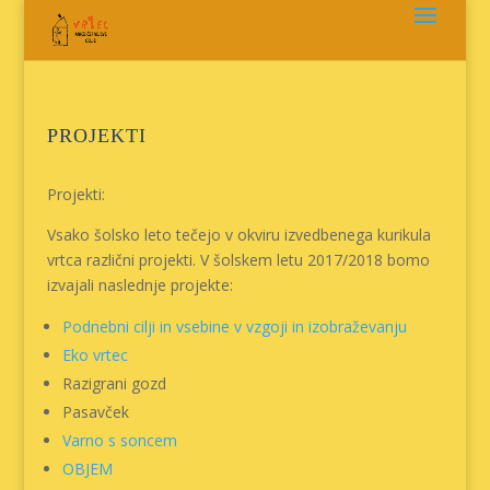
Skoči
na
vsebino
PROJEKTI
Projekti:
Vsako šolsko leto tečejo v okviru izvedbenega kurikula
vrtca različni projekti. V šolskem letu 2017/2018 bomo
izvajali naslednje projekte:
Podnebni cilji in vsebine v vzgoji in izobraževanju
Eko vrtec
Razigrani gozd
Pasavček
Varno s soncem
OBJEM