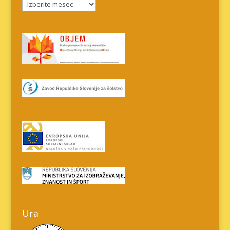
Arhiv
prispevkov
Ura