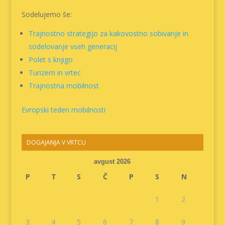
Sodelujemo še:
Trajnostno strategijo za kakovostno sobivanje in
sodelovanje vseh generacij
Polet s knjigo
Turizem in vrtec
Trajnostna mobilnost
Evropski teden mobilnosti
DOGAJANJA V VRTCU
avgust 2026
P
T
S
Č
P
S
N
1
2
3
4
5
6
7
8
9